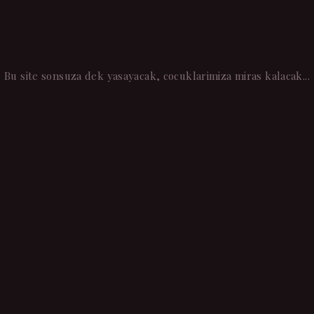
SAAT
DAKIKA
SANIYE
Bu site sonsuza dek yasayacak, cocuklarimiza miras kalacak...